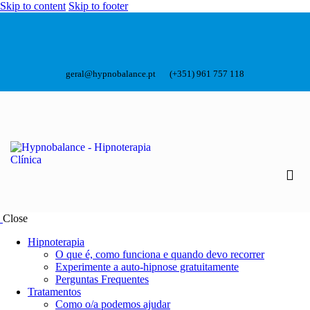
Skip to content
Skip to footer
geral@hypnobalance.pt
(+351) 961 757 118
Close
Hipnoterapia
O que é, como funciona e quando devo recorrer
Experimente a auto-hipnose gratuitamente
Perguntas Frequentes
Tratamentos
Como o/a podemos ajudar