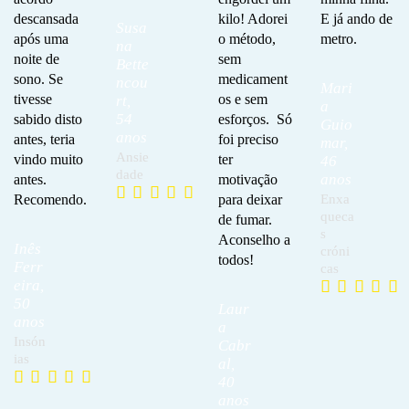
descansada
kilo! Adorei
E já ando de
Susa
após uma
o método,
metro.
na
noite de
sem
Bette
sono. Se
medicament
ncou
Mari
tivesse
os e sem
rt,
a
54
sabido disto
esforços. Só
Guio
anos
antes, teria
foi preciso
mar,
Ansie
vindo muito
ter
46
dade
anos
antes.
motivação
Recomendo.
para deixar
Enxa
queca
de fumar.
s
Aconselho a
Inês
cróni
todos!
Ferr
cas
eira,
50
Laur
anos
a
Insón
Cabr
ias
al,
40
anos