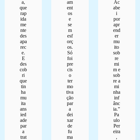
a,
am
Ac
que
ent
abe
rap
os
i
ida
e
por
me
se
apr
nte
m
end
des
esf
er
apa
orç
mu
rec
os.
ito
e.
Só
sob
E
foi
re
des
pre
mi
cob
cis
m e
ri
o
sob
que
ter
re a
tin
mo
mi
ha
tiva
nha
mu
ção
inf
ita
par
ânc
ans
a
ia.”
ied
dei
Pa
ade
xar
ulo
par
de
Per
a
fu
eira
trat
ma
,