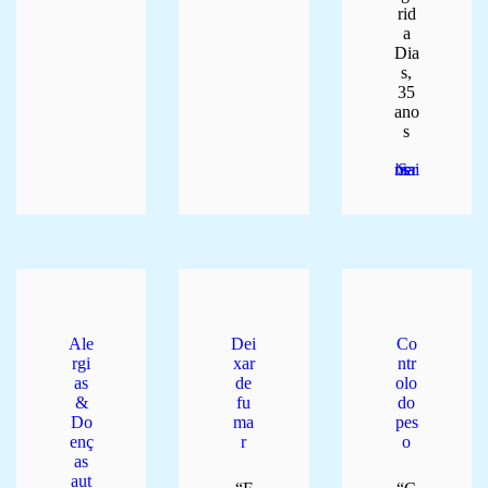
rid
a
Dia
s,
35
ano
s
Saber mais
Ale
Dei
Co
rgi
xar
ntr
as
de
olo
&
fu
do
Do
ma
pes
enç
r
o
as
aut