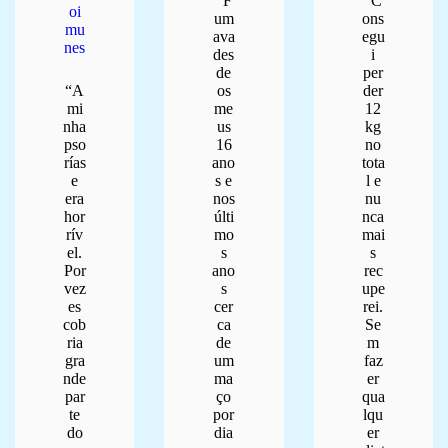
“F
“C
oi
um
ons
mu
ava
egu
nes
des
i
de
per
“A
os
der
mi
me
12
nha
us
kg
pso
16
no
rías
ano
tota
e
s e
l e
era
nos
nu
hor
últi
nca
rív
mo
mai
el.
s
s
Por
ano
rec
vez
s
upe
es
cer
rei.
cob
ca
Se
ria
de
m
gra
um
faz
nde
ma
er
par
ço
qua
te
por
lqu
do
dia
er