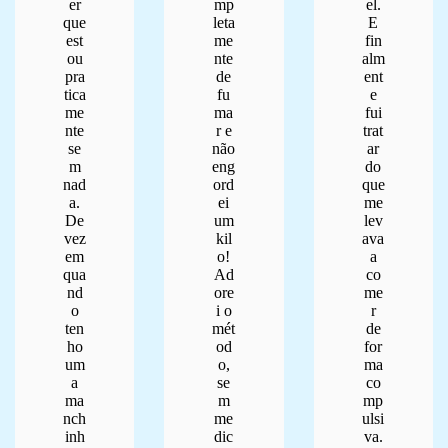
er
mp
el.
que
leta
E
est
me
fin
ou
nte
alm
pra
de
ent
tica
fu
e
me
ma
fui
nte
r e
trat
se
não
ar
m
eng
do
nad
ord
que
a.
ei
me
De
um
lev
vez
kil
ava
em
o!
a
qua
Ad
co
nd
ore
me
o
i o
r
ten
mét
de
ho
od
for
um
o,
ma
a
se
co
ma
m
mp
nch
me
ulsi
inh
dic
va.