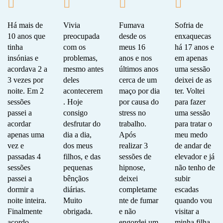
Há mais de
Vivia
Fumava
Sofria de
10 anos que
preocupada
desde os
enxaquecas
tinha
com os
meus 16
há 17 anos e
insónias e
problemas,
anos e nos
em apenas
acordava 2 a
mesmo antes
últimos anos
uma sessão
3 vezes por
deles
cerca de um
deixei de as
noite. Em 2
acontecerem
maço por dia
ter.
Voltei
sessões
. Hoje
por causa do
para fazer
passei a
consigo
stress no
uma sessão
acordar
desfrutar do
trabalho.
para tratar o
apenas uma
dia a dia,
Após
meu medo
vez e
dos meus
realizar 3
de andar de
passadas 4
filhos, e das
sessões de
elevador e já
sessões
pequenas
hipnose,
não tenho de
passei a
bênçãos
deixei
subir
dormir a
diárias.
completame
escadas
noite inteira.
Muito
nte de fumar
quando vou
Finalmente
obrigada.
e não
visitar a
acordo
engordei um
minha filha.