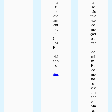
ma
a
r
se
me
não
dic
tive
am
sse
ent
co
os.
me
”
çad
Car
o a
los
trat
Rui
ar
,
de
42
mi
ano
m.
s
Re
co
Saber mais
me
nd
o
viv
am
ent
e.”
Ma
rga