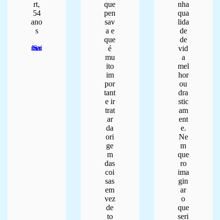
rt,
que
nha
54
pen
qua
ano
sav
lida
s
a e
de
que
de
Saber mais
é
vid
mu
a
ito
mel
im
hor
por
ou
tant
dra
e ir
stic
trat
am
ar
ent
da
e.
ori
Ne
ge
m
m
que
das
ro
coi
ima
sas
gin
em
ar
vez
o
de
que
to
seri