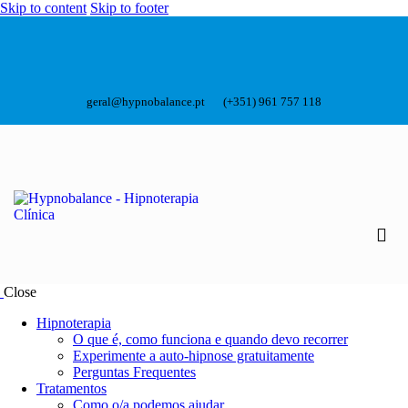
Skip to content
Skip to footer
geral@hypnobalance.pt
(+351) 961 757 118
Close
Hipnoterapia
O que é, como funciona e quando devo recorrer
Experimente a auto-hipnose gratuitamente
Perguntas Frequentes
Tratamentos
Como o/a podemos ajudar