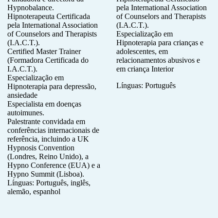
Hypnobalance.
pela International Association
Hipnoterapeuta Certificada
of Counselors and Therapists
pela International Association
(I.A.C.T.).
of Counselors and Therapists
Especialização em
(I.A.C.T.).
Hipnoterapia para crianças e
Certified Master Trainer
adolescentes, em
(Formadora Certificada do
relacionamentos abusivos e
I.A.C.T.).
em criança Interior
Especialização em
Línguas: Português
Hipnoterapia para depressão,
ansiedade
Especialista em doenças
autoimunes.
Palestrante convidada em
conferências internacionais de
referência, incluindo a UK
Hypnosis Convention
(Londres, Reino Unido), a
Hypno Conference (EUA) e a
Hypno Summit (Lisboa).
Línguas: Português, inglês,
alemão, espanhol