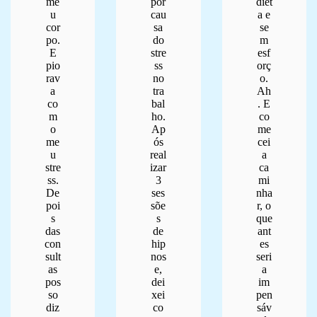
me
por
diet
u
cau
a e
cor
sa
se
po.
do
m
E
stre
esf
pio
ss
orç
rav
no
o.
a
tra
Ah
co
bal
. E
m
ho.
co
o
Ap
me
me
ós
cei
u
real
a
stre
izar
ca
ss.
3
mi
De
ses
nha
poi
sõe
r, o
s
s
que
das
de
ant
con
hip
es
sult
nos
seri
as
e,
a
pos
dei
im
so
xei
pen
diz
co
sáv