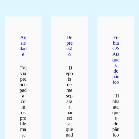
An
De
Fo
sie
pre
bia
dad
ssã
s &
e
o
Ata
que
s
“Vi
“D
de
via
epo
pân
pre
is
ico
ocu
de
pad
me
a
sep
“Ti
co
ara
nha
m
r
ata
os
par
que
pro
eci
s
ble
a
de
ma
que
pân
s,
nad
ico