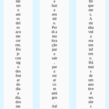
me
a
fre
sm
fazi
que
o
a
nte
ant
sen
s.
es
tid
A
del
o.
mi
es
Per
nha
aco
di a
vid
nte
mo
a
cer
tiva
era
em.
ção
um
Ho
par
inf
je
a
ern
con
sair
o.
sig
,
Há
o
par
mai
des
a
s
frut
est
de
ar
ar
um
do
co
ano
dia
m
tive
a
ami
4
dia,
gos
ses
dos
.
sõe
me
Até
s