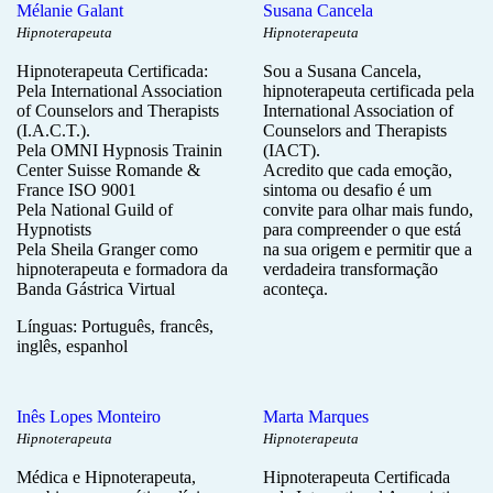
Mélanie Galant
Susana Cancela
Hipnoterapeuta
Hipnoterapeuta
Hipnoterapeuta Certificada:
Sou a Susana Cancela,
Pela International Association
hipnoterapeuta certificada pela
of Counselors and Therapists
International Association of
(I.A.C.T.).
Counselors and Therapists
Pela OMNI Hypnosis Trainin
(IACT).
Center Suisse Romande &
Acredito que cada emoção,
France ISO 9001
sintoma ou desafio é um
Pela National Guild of
convite para olhar mais fundo,
Hypnotists
para compreender o que está
Pela Sheila Granger como
na sua origem e permitir que a
hipnoterapeuta e formadora da
verdadeira transformação
Banda Gástrica Virtual
aconteça.
Línguas: Português, francês,
inglês, espanhol
Inês Lopes Monteiro
Marta Marques
Hipnoterapeuta
Hipnoterapeuta
Médica e Hipnoterapeuta,
Hipnoterapeuta Certificada