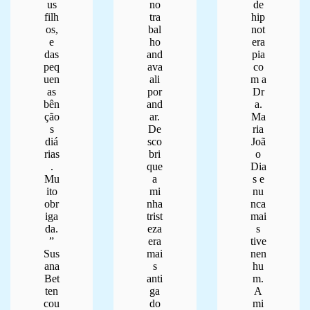
us
no
de
filh
tra
hip
os,
bal
not
e
ho
era
das
and
pia
peq
ava
co
uen
ali
m a
as
por
Dr
bên
and
a.
ção
ar.
Ma
s
De
ria
diá
sco
Joã
rias
bri
o
.
que
Dia
Mu
a
s e
ito
mi
nu
obr
nha
nca
iga
trist
mai
da.
eza
s
”
era
tive
Sus
mai
nen
ana
s
hu
Bet
anti
m.
ten
ga
A
cou
do
mi